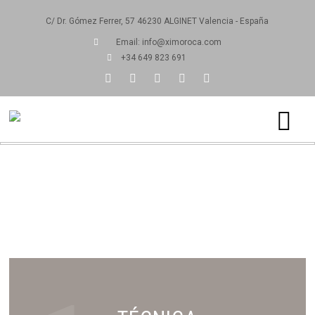
C/ Dr. Gómez Ferrer, 57 46230 ALGINET Valencia - España
Email: info@ximoroca.com
+34 649 823 691